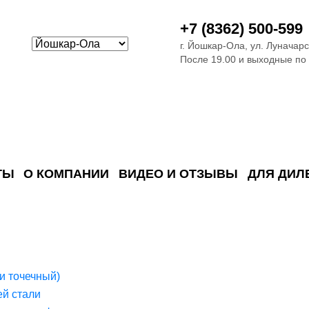
+7 (8362) 500-599
г. Йошкар-Ола, ул. Луначарс
После 19.00 и выходные по
ТЫ
О КОМПАНИИ
ВИДЕО И ОТЗЫВЫ
ДЛЯ ДИЛ
ия сточных в
ские)
поверхностных сточных во
сле очистки
 объектах
емы на промышленых и гражданских объектах
стемы, канализации и пластиковые погреба
темы и автономные канализации для компаний
и точечный)
й стали