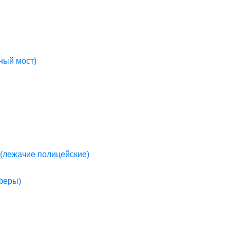
ный мост)
(лежачие полицейские)
пферы)