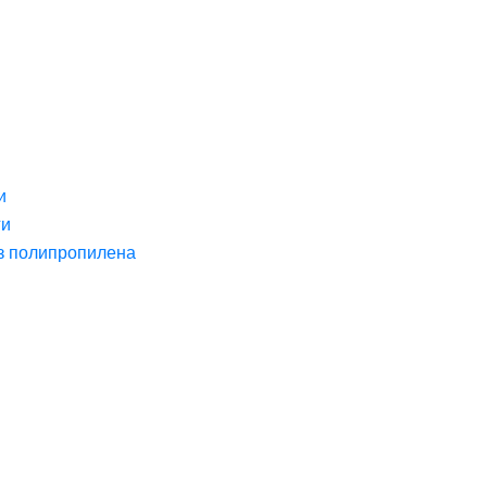
и
ги
з полипропилена