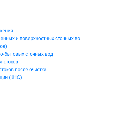
жения
венных и поверхностных сточных во
ов)
но-бытовых сточных вод
я стоков
стоков после очистки
ции (КНС)