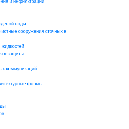
ния и инфильтрации
ждевой воды
чистные сооружения сточных в
я жидкостей
рязезащиты
ых коммуникаций
рхитектурные формы
оды
ов