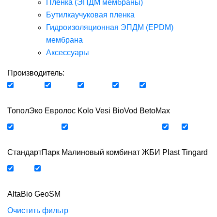
Пленка (ЭПДМ мембраны)
Бутилкаучуковая пленка
Гидроизоляционная ЭПДМ (EPDM)
мембрана
Аксессуары
Производитель:
ТополЭко
Евролос
Kolo Vesi
BioVod
BetoMax
СтандартПарк
Малиновый комбинат ЖБИ
Plast
Tingard
AltaBio
GeoSM
Очистить фильтр