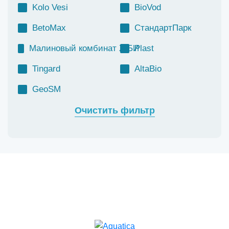
Kolo Vesi
BioVod
BetoMax
СтандартПарк
Малиновый комбинат ЖБИ
Plast
Tingard
AltaBio
GeoSM
Очистить фильтр