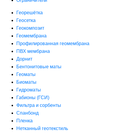
Ограничители
Георешётка
Геосетка
Геокомпозит
Геомембрана
Профилированная геомембрана
ПВХ мембрана
Дорнит
Бентонитовые маты
Геоматы
Биоматы
Гидроматы
Габионы (ГСИ)
Фильтра и сорбенты
Спанбонд
Пленка
Нетканный геотекстиль