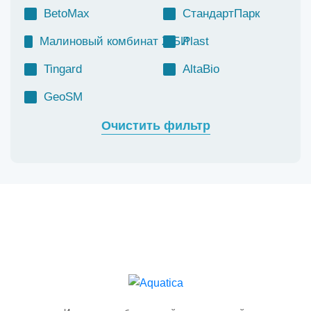
BetoMax
СтандартПарк
Малиновый комбинат ЖБИ
Plast
Tingard
AltaBio
GeoSM
Очистить фильтр