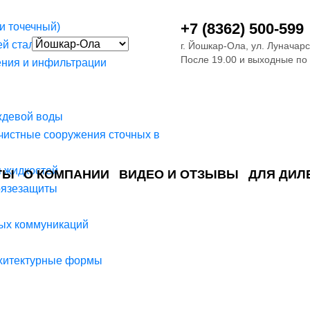
+7 (8362) 500-599
и точечный)
й стали
г. Йошкар-Ола, ул. Луначарс
После 19.00 и выходные по
ния и инфильтрации
ждевой воды
чистные сооружения сточных в
я жидкостей
ТЫ
О КОМПАНИИ
ВИДЕО И ОТЗЫВЫ
ДЛЯ ДИЛ
рязезащиты
ия сточных в
ские)
поверхностных сточных во
сле очистки
 объектах
емы на промышленых и гражданских объектах
стемы, канализации и пластиковые погреба
темы и автономные канализации для компаний
ых коммуникаций
рхитектурные формы