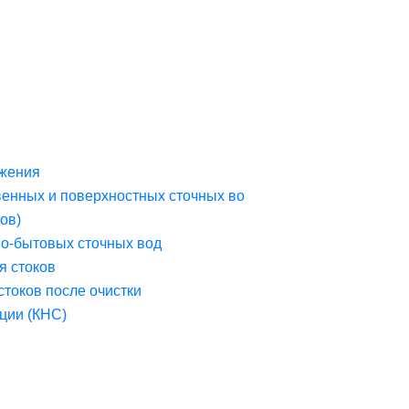
жения
венных и поверхностных сточных во
ов)
но-бытовых сточных вод
я стоков
стоков после очистки
ции (КНС)