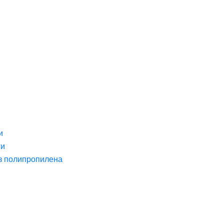
и
ги
з полипропилена