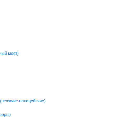
ный мост)
(лежачие полицейские)
пферы)