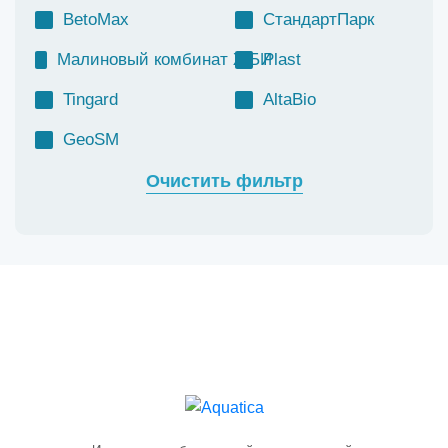
BetoMax
СтандартПарк
Малиновый комбинат ЖБИ
Plast
Tingard
AltaBio
GeoSM
Очистить фильтр