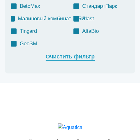
BetoMax
СтандартПарк
Малиновый комбинат ЖБИ
Plast
Tingard
AltaBio
GeoSM
Очистить фильтр