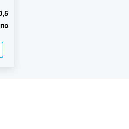
0,5
 по