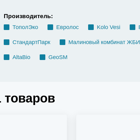
Производитель:
ТополЭко
Евролос
Kolo Vesi
СтандартПарк
Малиновый комбинат ЖБИ
AltaBio
GeoSM
1
товаров