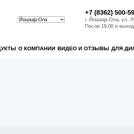
+7 (8362) 500-5
г. Йошкар-Ола, ул. 
После 19.00 и выхо
ДУКТЫ
О КОМПАНИИ
ВИДЕО И ОТЗЫВЫ
ДЛЯ ДИ
аж на частных объектах
ые системы на промышленых и гражданских объектах
тные системы, канализации и пластиковые погреба
ные системы и автономные канализации для компаний
оматериалы
тных сточных во
х вод
пы
ые колодцы
ки