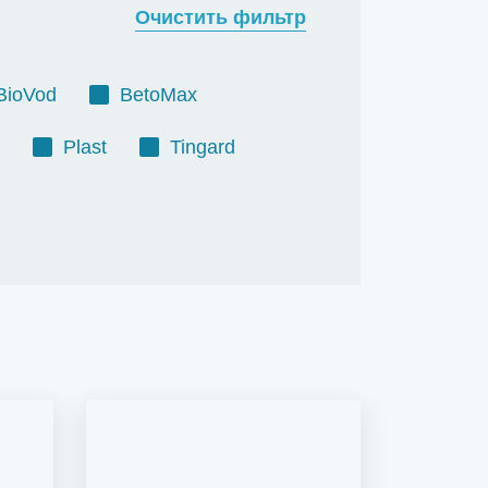
Очистить фильтр
BioVod
BetoMax
Plast
Tingard