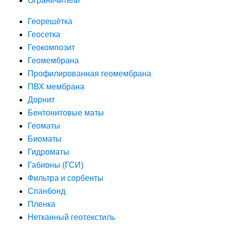
Ограничители
Георешётка
Геосетка
Геокомпозит
Геомембрана
Профилированная геомембрана
ПВХ мембрана
Дорнит
Бентонитовые маты
Геоматы
Биоматы
Гидроматы
Габионы (ГСИ)
Фильтра и сорбенты
Спанбонд
Пленка
Нетканный геотекстиль