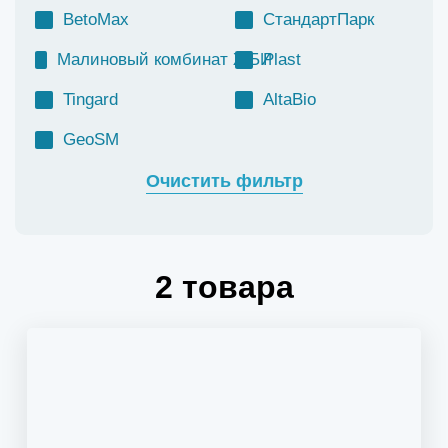
BetoMax
СтандартПарк
Малиновый комбинат ЖБИ
Plast
Tingard
AltaBio
GeoSM
Очистить фильтр
2
товара