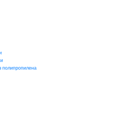
и
ги
з полипропилена