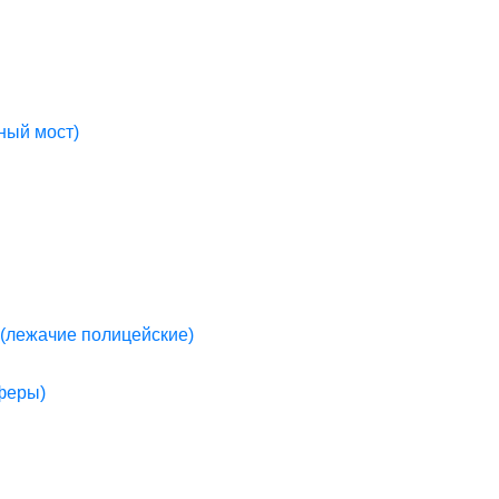
ный мост)
(лежачие полицейские)
пферы)