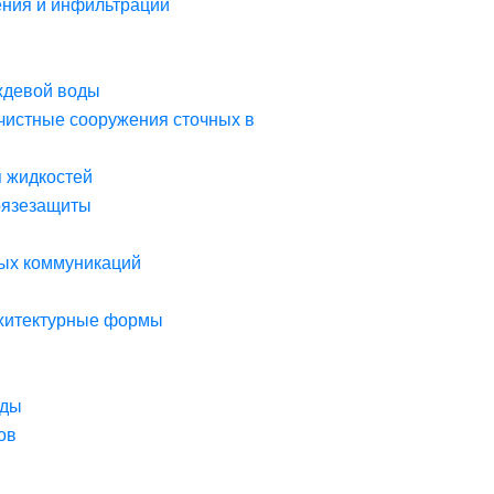
ния и инфильтрации
ждевой воды
чистные сооружения сточных в
я жидкостей
рязезащиты
ых коммуникаций
рхитектурные формы
оды
ов