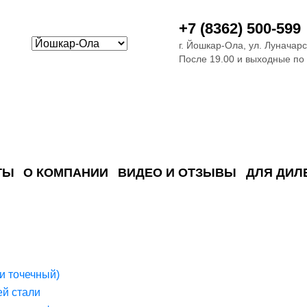
+7 (8362) 500-599
г. Йошкар-Ола, ул. Луначарс
После 19.00 и выходные по
ТЫ
О КОМПАНИИ
ВИДЕО И ОТЗЫВЫ
ДЛЯ ДИЛ
ия сточных в
ские)
поверхностных сточных во
сле очистки
 объектах
емы на промышленых и гражданских объектах
стемы, канализации и пластиковые погреба
темы и автономные канализации для компаний
и точечный)
й стали