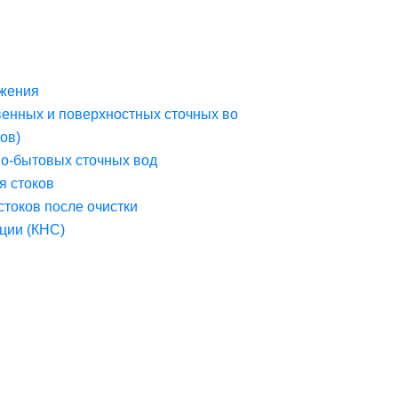
жения
венных и поверхностных сточных во
ов)
но-бытовых сточных вод
я стоков
стоков после очистки
ции (КНС)