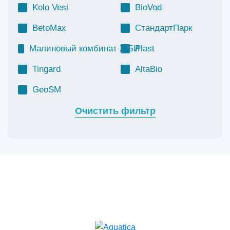
Kolo Vesi
BioVod
BetoMax
СтандартПарк
Малиновый комбинат ЖБИ
Plast
Tingard
AltaBio
GeoSM
Очистить фильтр