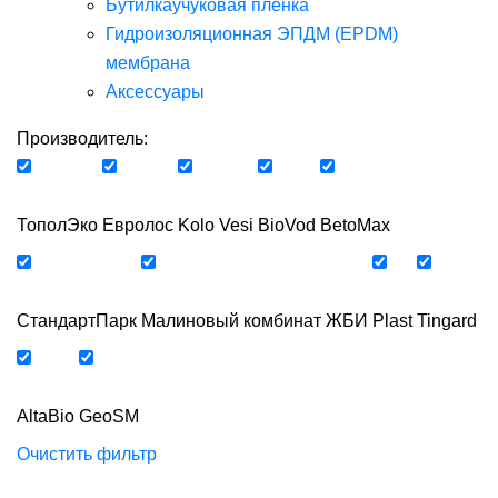
Бутилкаучуковая пленка
Гидроизоляционная ЭПДМ (EPDM)
мембрана
Аксессуары
Производитель:
ТополЭко
Евролос
Kolo Vesi
BioVod
BetoMax
СтандартПарк
Малиновый комбинат ЖБИ
Plast
Tingard
AltaBio
GeoSM
Очистить фильтр