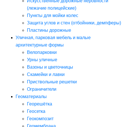
Искусственные дорожные неровности
(лежачие полицейские)
Пункты для мойки колес
Защита углов и стен (отбойники, демпферы)
Пластины дорожные
Уличная, парковая мебель и малые
архитектурные формы
Велопарковки
Урны уличные
Вазоны и цветочницы
Скамейки и лавки
Приствольные решетки
Ограничители
Геоматериалы
Георешётка
Геосетка
Геокомпозит
Геомембрана