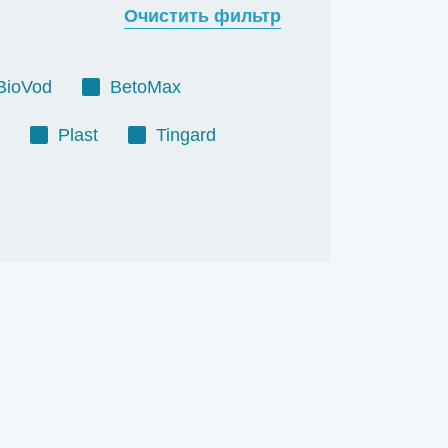
Очистить фильтр
BioVod
BetoMax
Plast
Tingard