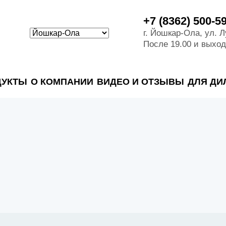
+7 (8362) 500-5
г. Йошкар-Ола, ул. 
После 19.00 и выхо
ДУКТЫ
О КОМПАНИИ
ВИДЕО И ОТЗЫВЫ
ДЛЯ ДИ
аж на частных объектах
ые системы на промышленых и гражданских объектах
тные системы, канализации и пластиковые погреба
ные системы и автономные канализации для компаний
оматериалы
тных сточных во
х вод
пы
ые колодцы
ки