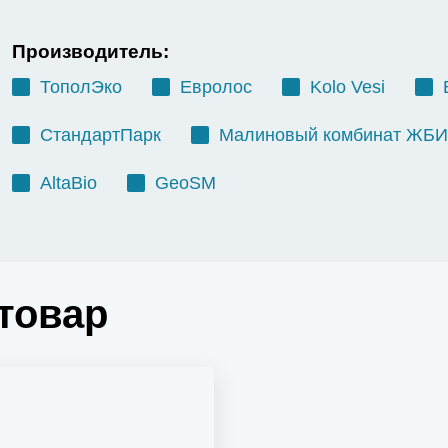
Производитель:
ТополЭко
Евролос
Kolo Vesi
СтандартПарк
Малиновый комбинат ЖБИ
AltaBio
GeoSM
товар