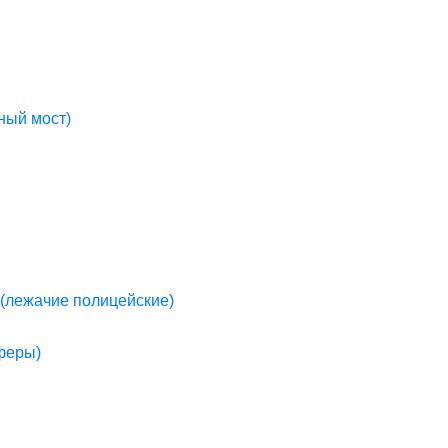
ный мост)
(лежачие полицейские)
пферы)