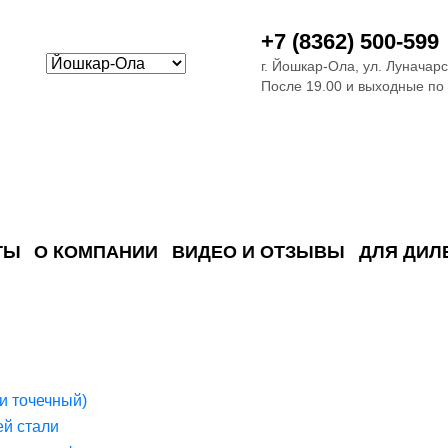
+7 (8362) 500-599
г. Йошкар-Ола, ул. Луначарс
После 19.00 и выходные по
ТЫ
О КОМПАНИИ
ВИДЕО И ОТЗЫВЫ
ДЛЯ ДИЛ
ия сточных в
ские)
поверхностных сточных во
сле очистки
 объектах
емы на промышленых и гражданских объектах
стемы, канализации и пластиковые погреба
темы и автономные канализации для компаний
и точечный)
й стали