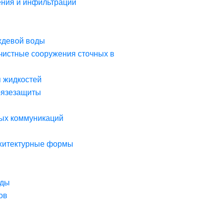
ния и инфильтрации
ждевой воды
чистные сооружения сточных в
я жидкостей
рязезащиты
ых коммуникаций
рхитектурные формы
оды
ов