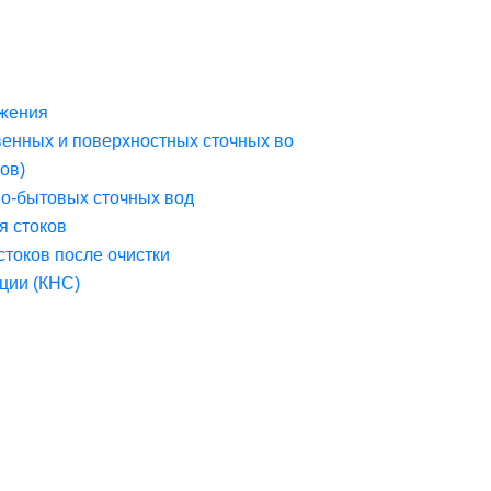
жения
венных и поверхностных сточных во
ов)
но-бытовых сточных вод
я стоков
стоков после очистки
ции (КНС)