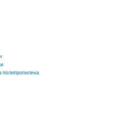
и
ги
з полипропилена