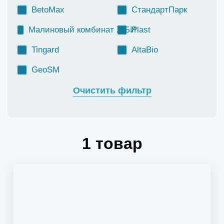
BetoMax
СтандартПарк
Малиновый комбинат ЖБИ
Plast
Tingard
AltaBio
GeoSM
Очистить фильтр
1
товар