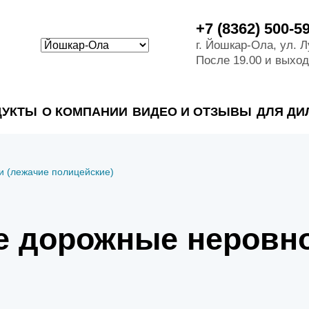
+7 (8362) 500-5
г. Йошкар-Ола, ул. 
После 19.00 и выхо
ДУКТЫ
О КОМПАНИИ
ВИДЕО И ОТЗЫВЫ
ДЛЯ ДИ
аж на частных объектах
ые системы на промышленых и гражданских объектах
тные системы, канализации и пластиковые погреба
ные системы и автономные канализации для компаний
оматериалы
и (лежачие полицейские)
тных сточных во
е дорожные неровно
х вод
пы
ые колодцы
ки