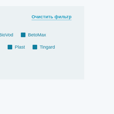
Очистить фильтр
BioVod
BetoMax
Plast
Tingard