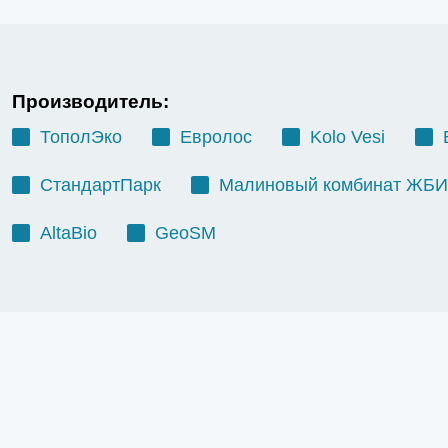
Производитель:
ТополЭко
Евролос
Kolo Vesi
СтандартПарк
Малиновый комбинат ЖБИ
AltaBio
GeoSM