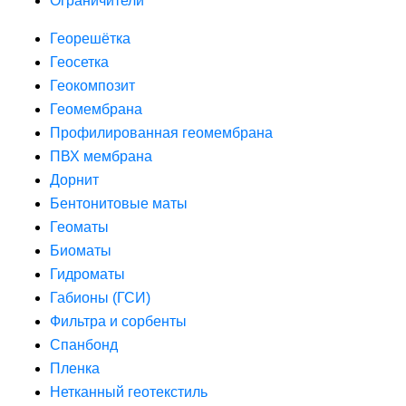
Ограничители
Георешётка
Геосетка
Геокомпозит
Геомембрана
Профилированная геомембрана
ПВХ мембрана
Дорнит
Бентонитовые маты
Геоматы
Биоматы
Гидроматы
Габионы (ГСИ)
Фильтра и сорбенты
Спанбонд
Пленка
Нетканный геотекстиль