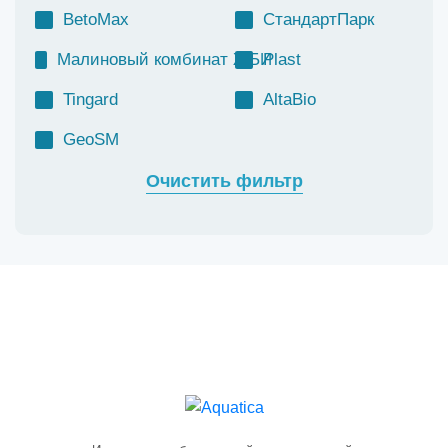
BetoMax
СтандартПарк
Малиновый комбинат ЖБИ
Plast
Tingard
AltaBio
GeoSM
Очистить фильтр