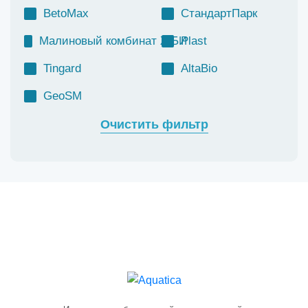
BetoMax
СтандартПарк
Малиновый комбинат ЖБИ
Plast
Tingard
AltaBio
GeoSM
Очистить фильтр