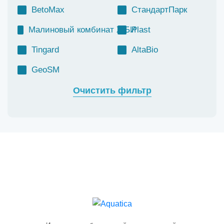
BetoMax
СтандартПарк
Малиновый комбинат ЖБИ
Plast
Tingard
AltaBio
GeoSM
Очистить фильтр