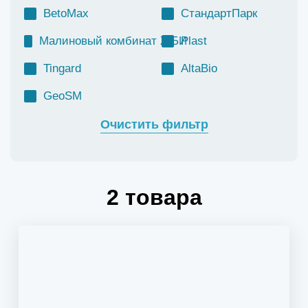
BetoMax
СтандартПарк
Малиновый комбинат ЖБИ
Plast
Tingard
AltaBio
GeoSM
Очистить фильтр
2
товара