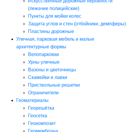
Искусственные дорожные неровности
(лежачие полицейские)
Пункты для мойки колес
Защита углов и стен (отбойники, демпферы)
Пластины дорожные
Уличная, парковая мебель и малые
архитектурные формы
Велопарковки
Урны уличные
Вазоны и цветочницы
Скамейки и лавки
Приствольные решетки
Ограничители
Геоматериалы
Георешётка
Геосетка
Геокомпозит
Геомембрана