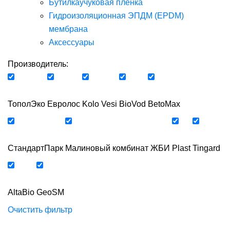
Бутилкаучуковая пленка
Гидроизоляционная ЭПДМ (EPDM)
мембрана
Аксессуары
Производитель:
ТополЭко
Евролос
Kolo Vesi
BioVod
BetoMax
СтандартПарк
Малиновый комбинат ЖБИ
Plast
Tingard
AltaBio
GeoSM
Очистить фильтр