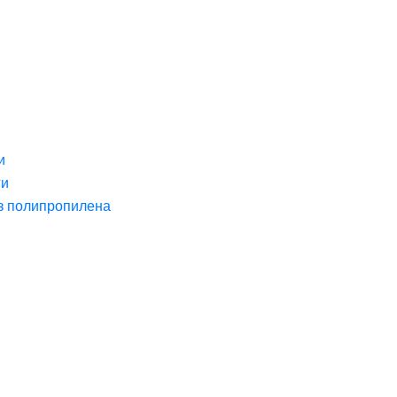
и
ги
з полипропилена