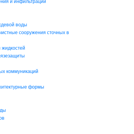
ния и инфильтрации
ждевой воды
чистные сооружения сточных в
я жидкостей
рязезащиты
ых коммуникаций
рхитектурные формы
оды
ов