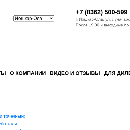
+7 (8362) 500-599
г. Йошкар-Ола, ул. Луначарс
После 19.00 и выходные по
ТЫ
О КОМПАНИИ
ВИДЕО И ОТЗЫВЫ
ДЛЯ ДИЛ
ия сточных в
ские)
поверхностных сточных во
сле очистки
 объектах
емы на промышленых и гражданских объектах
стемы, канализации и пластиковые погреба
темы и автономные канализации для компаний
и точечный)
й стали