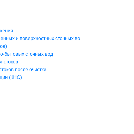
жения
венных и поверхностных сточных во
ов)
но-бытовых сточных вод
я стоков
стоков после очистки
ции (КНС)