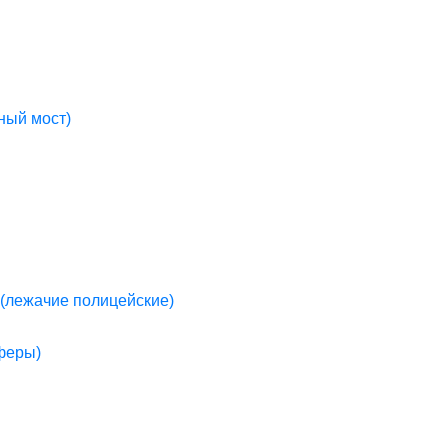
ный мост)
(лежачие полицейские)
пферы)