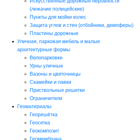
Искусственные дорожные неровности
(лежачие полицейские)
Пункты для мойки колес
Защита углов и стен (отбойники, демпферы)
Пластины дорожные
Уличная, парковая мебель и малые
архитектурные формы
Велопарковки
Урны уличные
Вазоны и цветочницы
Скамейки и лавки
Приствольные решетки
Ограничители
Геоматериалы
Георешётка
Геосетка
Геокомпозит
Геомембрана