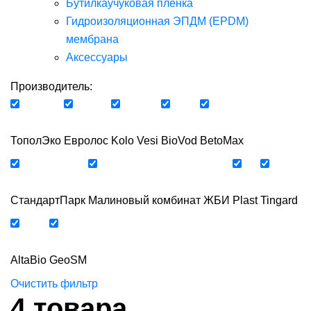
Бутилкаучуковая пленка
Гидроизоляционная ЭПДМ (EPDM)
мембрана
Аксессуары
Производитель:
ТополЭко
Евролос
Kolo Vesi
BioVod
BetoMax
СтандартПарк
Малиновый комбинат ЖБИ
Plast
Tingard
AltaBio
GeoSM
Очистить фильтр
4
товара