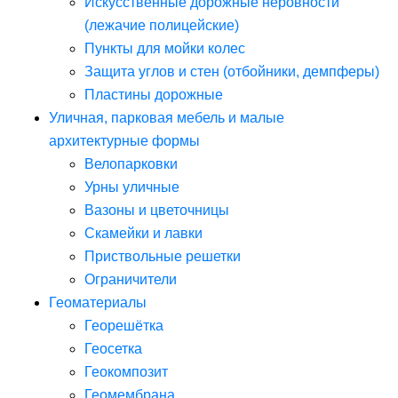
Искусственные дорожные неровности
(лежачие полицейские)
Пункты для мойки колес
Защита углов и стен (отбойники, демпферы)
Пластины дорожные
Уличная, парковая мебель и малые
архитектурные формы
Велопарковки
Урны уличные
Вазоны и цветочницы
Скамейки и лавки
Приствольные решетки
Ограничители
Геоматериалы
Георешётка
Геосетка
Геокомпозит
Геомембрана