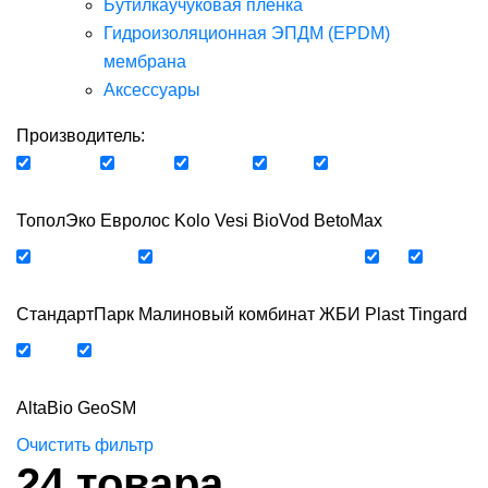
Бутилкаучуковая пленка
Гидроизоляционная ЭПДМ (EPDM)
мембрана
Аксессуары
Производитель:
ТополЭко
Евролос
Kolo Vesi
BioVod
BetoMax
СтандартПарк
Малиновый комбинат ЖБИ
Plast
Tingard
AltaBio
GeoSM
Очистить фильтр
24
товара