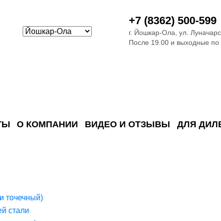
+7 (8362) 500-599
г. Йошкар-Ола, ул. Луначарс
После 19.00 и выходные по
ТЫ
О КОМПАНИИ
ВИДЕО И ОТЗЫВЫ
ДЛЯ ДИЛ
ия сточных в
ские)
поверхностных сточных во
сле очистки
 объектах
емы на промышленых и гражданских объектах
стемы, канализации и пластиковые погреба
темы и автономные канализации для компаний
и точечный)
й стали