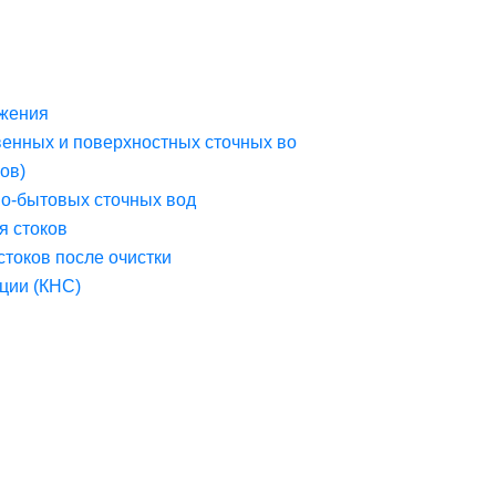
жения
венных и поверхностных сточных во
ов)
но-бытовых сточных вод
я стоков
стоков после очистки
ции (КНС)