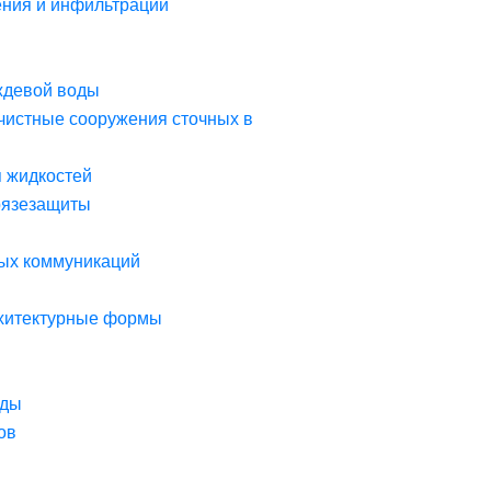
ния и инфильтрации
ждевой воды
чистные сооружения сточных в
я жидкостей
рязезащиты
ых коммуникаций
рхитектурные формы
оды
ов