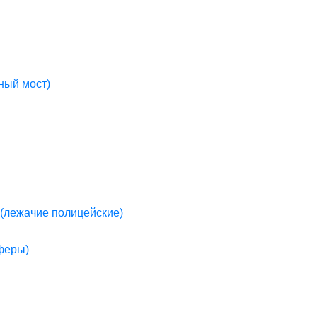
ный мост)
(лежачие полицейские)
пферы)