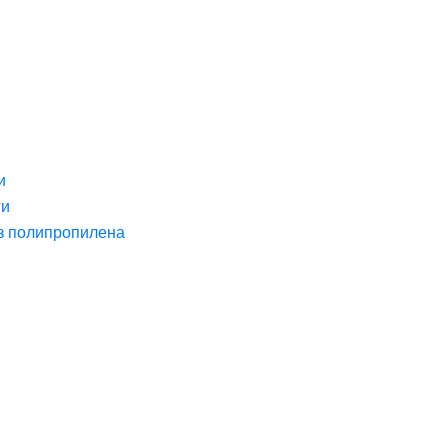
и
ги
з полипропилена