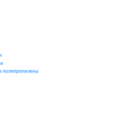
и
ги
з полипропилена