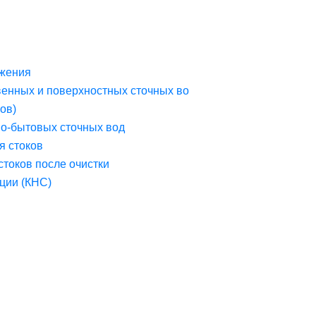
жения
венных и поверхностных сточных во
ов)
но-бытовых сточных вод
я стоков
стоков после очистки
ции (КНС)