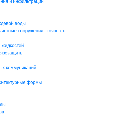
ния и инфильтрации
ждевой воды
чистные сооружения сточных в
я жидкостей
рязезащиты
ых коммуникаций
рхитектурные формы
оды
ов