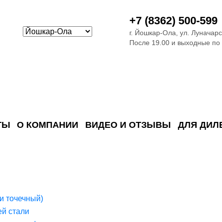
+7 (8362) 500-599
г. Йошкар-Ола, ул. Луначарс
После 19.00 и выходные по
ТЫ
О КОМПАНИИ
ВИДЕО И ОТЗЫВЫ
ДЛЯ ДИЛ
ия сточных в
ские)
поверхностных сточных во
сле очистки
 объектах
емы на промышленых и гражданских объектах
стемы, канализации и пластиковые погреба
темы и автономные канализации для компаний
и точечный)
й стали