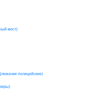
ный мост)
(лежачие полицейские)
пферы)