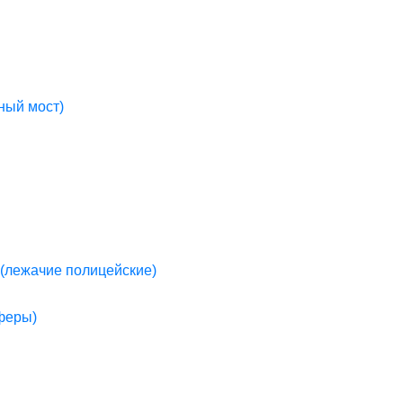
ный мост)
(лежачие полицейские)
пферы)