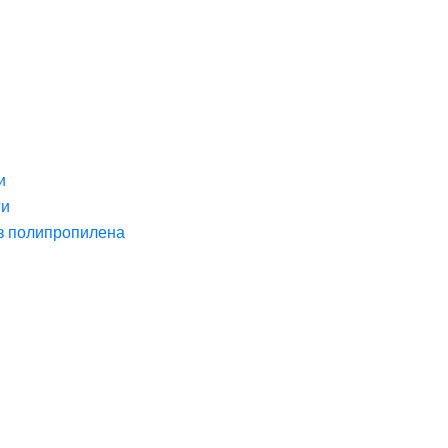
и
ги
з полипропилена