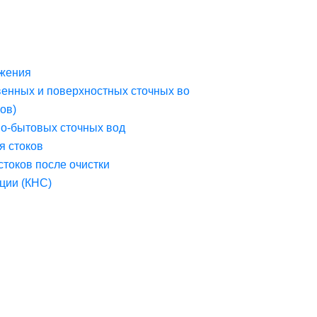
жения
венных и поверхностных сточных во
ов)
но-бытовых сточных вод
я стоков
стоков после очистки
ции (КНС)