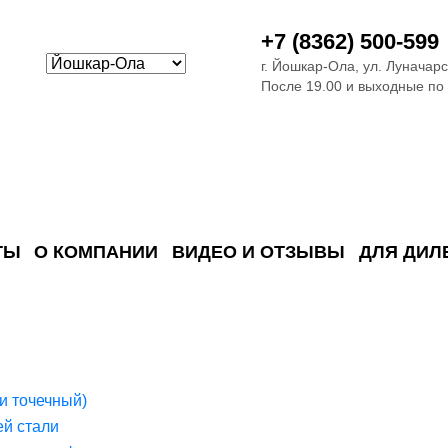
+7 (8362) 500-599
г. Йошкар-Ола, ул. Луначарс
После 19.00 и выходные по
ТЫ
О КОМПАНИИ
ВИДЕО И ОТЗЫВЫ
ДЛЯ ДИЛ
ия сточных в
ские)
поверхностных сточных во
сле очистки
 объектах
емы на промышленых и гражданских объектах
стемы, канализации и пластиковые погреба
темы и автономные канализации для компаний
и точечный)
й стали