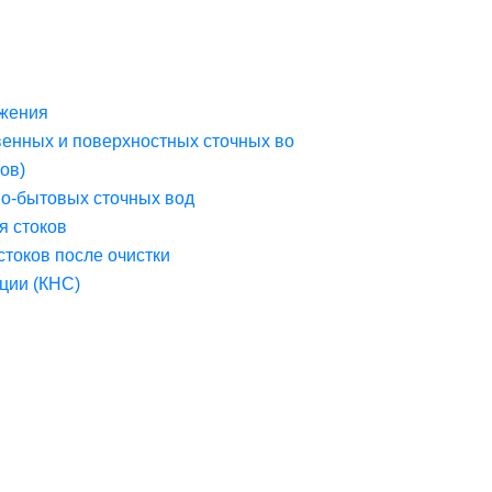
жения
венных и поверхностных сточных во
ов)
но-бытовых сточных вод
я стоков
стоков после очистки
ции (КНС)