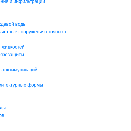
ния и инфильтрации
ждевой воды
чистные сооружения сточных в
я жидкостей
рязезащиты
ых коммуникаций
рхитектурные формы
оды
ов