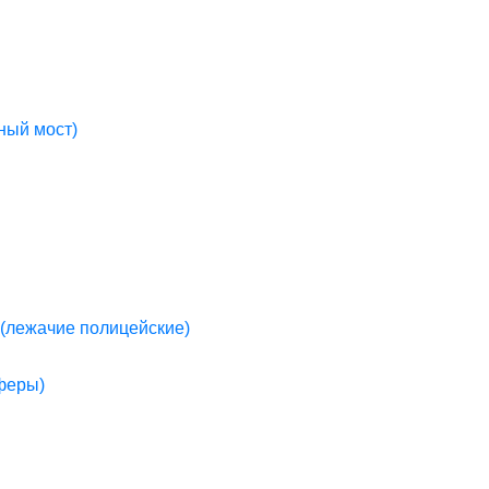
ный мост)
(лежачие полицейские)
пферы)