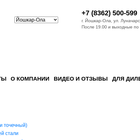
+7 (8362) 500-599
г. Йошкар-Ола, ул. Луначарс
После 19.00 и выходные по
ТЫ
О КОМПАНИИ
ВИДЕО И ОТЗЫВЫ
ДЛЯ ДИЛ
ия сточных в
ские)
поверхностных сточных во
сле очистки
 объектах
емы на промышленых и гражданских объектах
стемы, канализации и пластиковые погреба
темы и автономные канализации для компаний
и точечный)
й стали