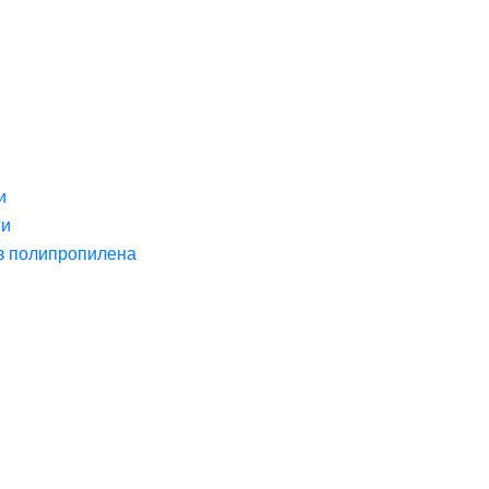
и
ги
з полипропилена