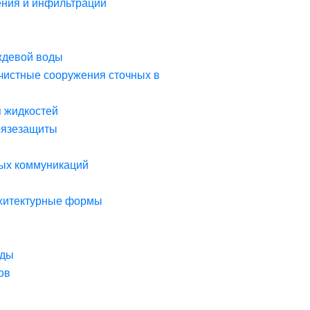
ния и инфильтрации
ждевой воды
чистные сооружения сточных в
я жидкостей
рязезащиты
ых коммуникаций
рхитектурные формы
оды
ов