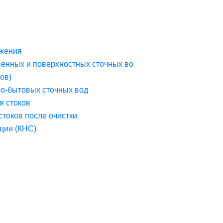
жения
венных и поверхностных сточных во
ов)
но-бытовых сточных вод
я стоков
стоков после очистки
ции (КНС)