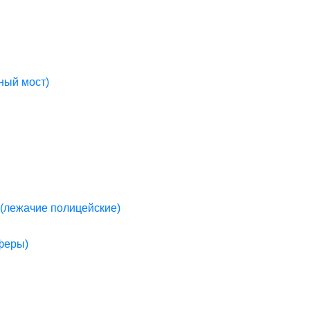
ный мост)
(лежачие полицейские)
пферы)