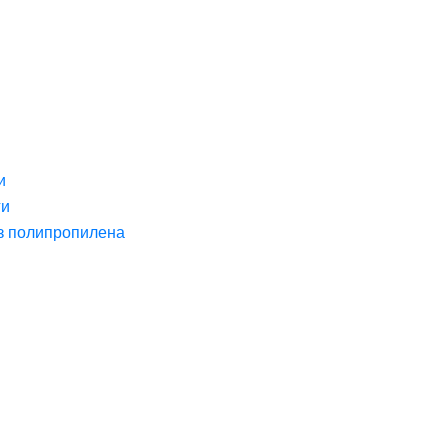
и
ги
з полипропилена