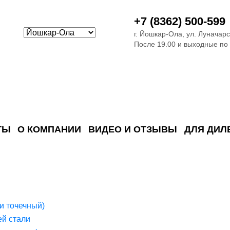
+7 (8362) 500-599
г. Йошкар-Ола, ул. Луначарс
После 19.00 и выходные по
ТЫ
О КОМПАНИИ
ВИДЕО И ОТЗЫВЫ
ДЛЯ ДИЛ
ия сточных в
ские)
поверхностных сточных во
сле очистки
 объектах
емы на промышленых и гражданских объектах
стемы, канализации и пластиковые погреба
темы и автономные канализации для компаний
и точечный)
й стали