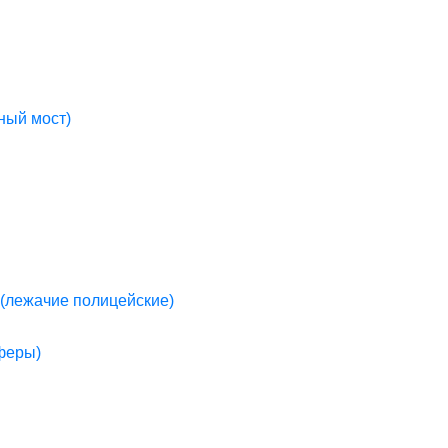
ный мост)
(лежачие полицейские)
пферы)