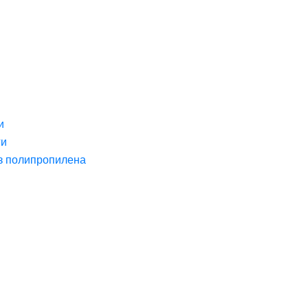
и
ги
з полипропилена