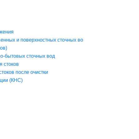
жения
венных и поверхностных сточных во
ов)
но-бытовых сточных вод
я стоков
стоков после очистки
ции (КНС)