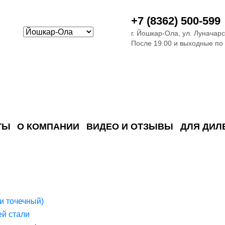
+7 (8362) 500-599
г. Йошкар-Ола, ул. Луначарс
После 19.00 и выходные по
ТЫ
О КОМПАНИИ
ВИДЕО И ОТЗЫВЫ
ДЛЯ ДИЛ
ия сточных в
ские)
поверхностных сточных во
сле очистки
 объектах
емы на промышленых и гражданских объектах
стемы, канализации и пластиковые погреба
темы и автономные канализации для компаний
и точечный)
й стали