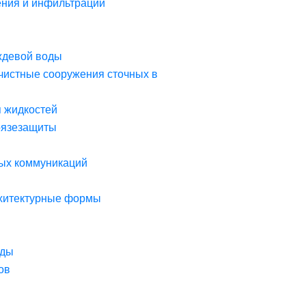
ния и инфильтрации
ждевой воды
чистные сооружения сточных в
я жидкостей
рязезащиты
ых коммуникаций
рхитектурные формы
оды
ов