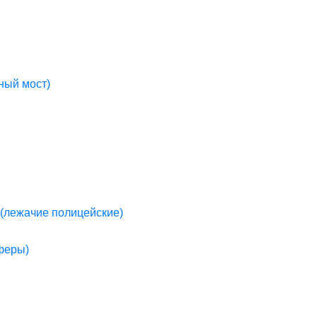
ный мост)
(лежачие полицейские)
пферы)