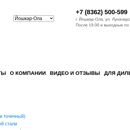
+7 (8362) 500-599
г. Йошкар-Ола, ул. Луначарс
После 19.00 и выходные по
ТЫ
О КОМПАНИИ
ВИДЕО И ОТЗЫВЫ
ДЛЯ ДИЛ
ия сточных в
ские)
поверхностных сточных во
сле очистки
 объектах
емы на промышленых и гражданских объектах
стемы, канализации и пластиковые погреба
темы и автономные канализации для компаний
и точечный)
й стали