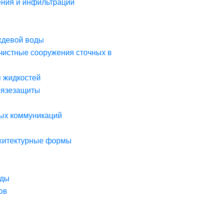
ния и инфильтрации
ждевой воды
чистные сооружения сточных в
я жидкостей
рязезащиты
ых коммуникаций
рхитектурные формы
оды
ов