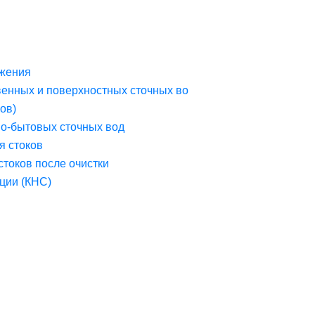
жения
венных и поверхностных сточных во
ов)
но-бытовых сточных вод
я стоков
стоков после очистки
ции (КНС)