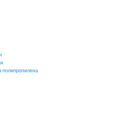
и
ги
з полипропилена