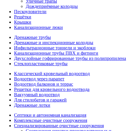
Уличные трапы
Дождеприёмные колодцы
Пескоуловители
Решётки
Крышки
Канализационные люки
Дренажные трубы
Дренажные и инспекционные колодцы
Инфильтрационные тоннели и экоблоки
Канализационные трубы ПВХ и фитинги
Двухслойные гофрированные трубы из полипропилена
Стеклопластиковые трубы
Классический кровельный водоотвод
Водоотвод через парапет
Водоотвод балконов и террас
Решетки для кровельного водоотвода
Вакуумный водоотвод
Для стилобатов и гаражей
Дренажные лотки
Септики и автономная канализация
Комплексные очистные сооружения
Специализированные очистные сооружения
Сооружения очистки производственных и