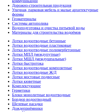
коммуникаций
Дорожно-строительная продукция
Уличная, парковая мебель и малые архитектурные
формы
Геоматериалы
Системы автополива
Водоподготовка и очистка питьевой воды
Материалы для строительства водоёмов
Лотки водоотводные бетонные
Лотки водоотводные пластиковые
Лотки водоотводные полимербетонные
Лотки МПЛ (междупутные)
Лотки МШЛ (междушпальные)
Лотки быстротока
Лотки водоотводные композитные
Лотки водоотводные Ж/Д
Лотки мостовые подвесные
Лотки кюветные
Комплектующие
Герметики
Блоки монолитные водоотводные
Бордюр водоотводный
Щелевые насадки
Дождеприёмники