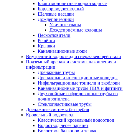
Блоки монолитные водоотводные
Бордюр водоотводный
Щелевые насадки
Дождеприёмники
Уличные трапы
Дождеприёмные колодцы
Пескоуловители
Решётки
Крышки
Канализационные люки
Внутренний водоотвод из нержавеющей стали
Подземный дренаж и системы накопления и
инфильтрации
Дренажные трубы
Дренажные и инспекционные колодцы
Инфильтрационные тоннели и экоблоки
Канализационные трубы ПВХ и фитинги
Двухслойные гофрированные трубы из
полипропилена
Стеклопластиковые трубы
Дренажные системы без щебня
Кровельный водоотвод
Классический кровельный водоотвод
Водоотвод через парапет
Водоотвод балконов и террас