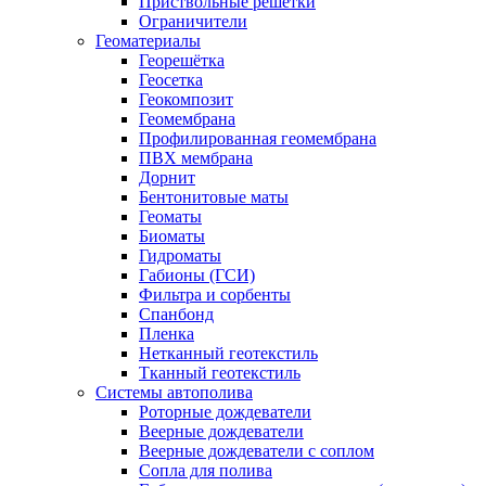
Приствольные решетки
Ограничители
Геоматериалы
Георешётка
Геосетка
Геокомпозит
Геомембрана
Профилированная геомембрана
ПВХ мембрана
Дорнит
Бентонитовые маты
Геоматы
Биоматы
Гидроматы
Габионы (ГСИ)
Фильтра и сорбенты
Спанбонд
Пленка
Нетканный геотекстиль
Тканный геотекстиль
Системы автополива
Роторные дождеватели
Веерные дождеватели
Веерные дождеватели с соплом
Сопла для полива