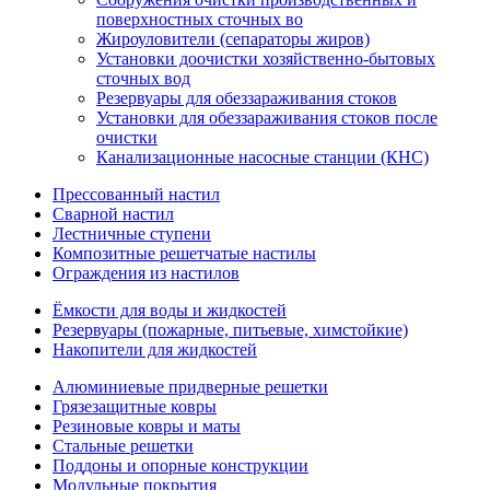
поверхностных сточных во
Жироуловители (сепараторы жиров)
Установки доочистки хозяйственно-бытовых
сточных вод
Резервуары для обеззараживания стоков
Установки для обеззараживания стоков после
очистки
Канализационные насосные станции (КНС)
Прессованный настил
Сварной настил
Лестничные ступени
Композитные решетчатые настилы
Ограждения из настилов
Ёмкости для воды и жидкостей
Резервуары (пожарные, питьевые, химстойкие)
Накопители для жидкостей
Алюминиевые придверные решетки
Грязезащитные ковры
Резиновые ковры и маты
Стальные решетки
Поддоны и опорные конструкции
Модульные покрытия