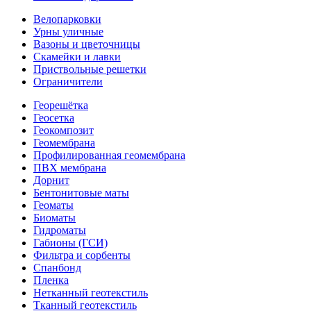
Велопарковки
Урны уличные
Вазоны и цветочницы
Скамейки и лавки
Приствольные решетки
Ограничители
Георешётка
Геосетка
Геокомпозит
Геомембрана
Профилированная геомембрана
ПВХ мембрана
Дорнит
Бентонитовые маты
Геоматы
Биоматы
Гидроматы
Габионы (ГСИ)
Фильтра и сорбенты
Спанбонд
Пленка
Нетканный геотекстиль
Тканный геотекстиль