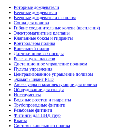
Роторные дождеватели
Веерные дождеватели
Веерные дождеватели с соплом
Сопла для полива
Гибкие соединительные колена (крепления)
Электромагнитные клапаны
Клапанные боксы и гидранты
Контроллеры полива
Капельный полив
Датчики полива / погоды
Реле запуска насосов
Дистанционное управление поливом
Пульты управления
Централизованное управление поливом
Экомат / шланг PLD
Аксессуары и комплектующие для полива
Оборудование для гольфа
Инструменты
Водяные розетки и гидранты
Трубопроводные фитинги
Резьбовые фитинги
Фитинги для ПНД труб
Краны
Системы капельного полива