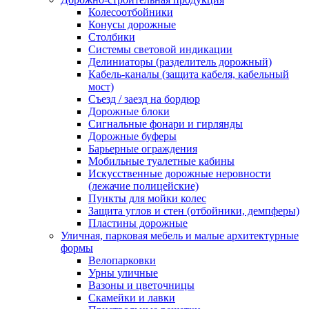
Колесоотбойники
Конусы дорожные
Столбики
Системы световой индикации
Делиниаторы (разделитель дорожный)
Кабель-каналы (защита кабеля, кабельный
мост)
Съезд / заезд на бордюр
Дорожные блоки
Сигнальные фонари и гирлянды
Дорожные буферы
Барьерные ограждения
Мобильные туалетные кабины
Искусственные дорожные неровности
(лежачие полицейские)
Пункты для мойки колес
Защита углов и стен (отбойники, демпферы)
Пластины дорожные
Уличная, парковая мебель и малые архитектурные
формы
Велопарковки
Урны уличные
Вазоны и цветочницы
Скамейки и лавки