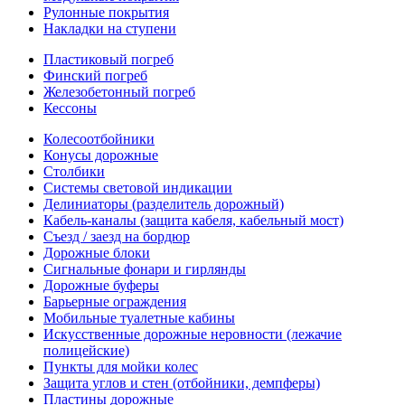
Рулонные покрытия
Накладки на ступени
Пластиковый погреб
Финский погреб
Железобетонный погреб
Кессоны
Колесоотбойники
Конусы дорожные
Столбики
Системы световой индикации
Делиниаторы (разделитель дорожный)
Кабель-каналы (защита кабеля, кабельный мост)
Съезд / заезд на бордюр
Дорожные блоки
Сигнальные фонари и гирлянды
Дорожные буферы
Барьерные ограждения
Мобильные туалетные кабины
Искусственные дорожные неровности (лежачие
полицейские)
Пункты для мойки колес
Защита углов и стен (отбойники, демпферы)
Пластины дорожные