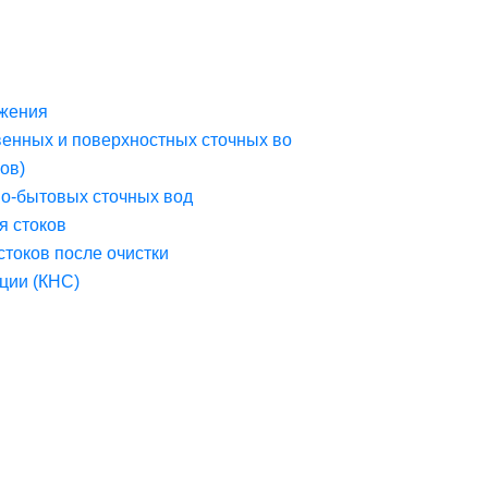
жения
венных и поверхностных сточных во
ов)
но-бытовых сточных вод
я стоков
стоков после очистки
ции (КНС)