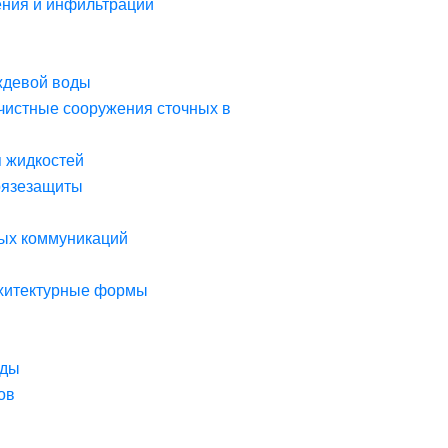
ния и инфильтрации
ждевой воды
чистные сооружения сточных в
я жидкостей
рязезащиты
ых коммуникаций
рхитектурные формы
оды
ов