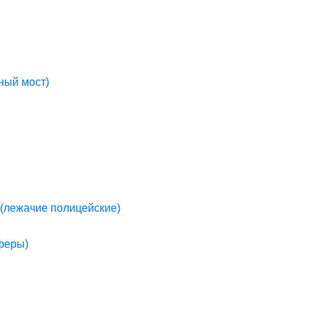
ный мост)
(лежачие полицейские)
пферы)