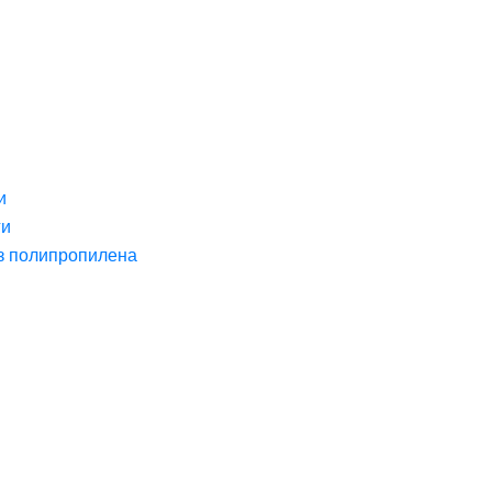
и
ги
з полипропилена