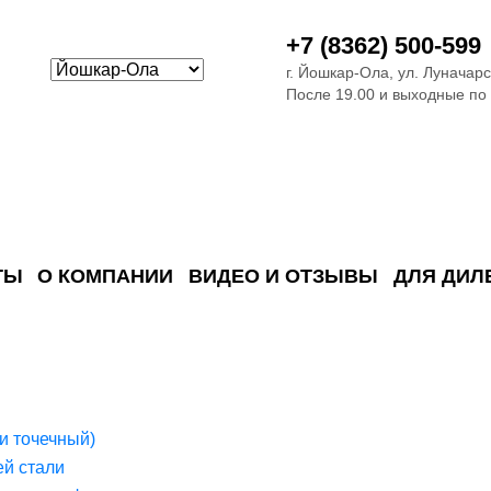
+7 (8362) 500-599
г. Йошкар-Ола, ул. Луначарс
После 19.00 и выходные по
ТЫ
О КОМПАНИИ
ВИДЕО И ОТЗЫВЫ
ДЛЯ ДИЛ
ия сточных в
ские)
поверхностных сточных во
сле очистки
 объектах
емы на промышленых и гражданских объектах
стемы, канализации и пластиковые погреба
темы и автономные канализации для компаний
и точечный)
й стали