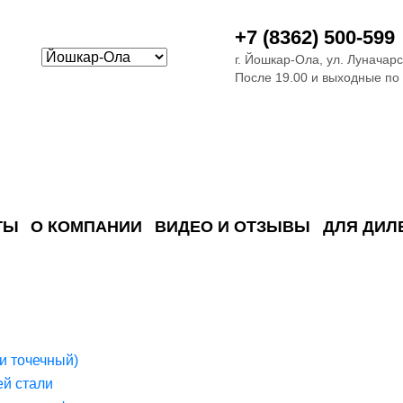
+7 (8362) 500-599
г. Йошкар-Ола, ул. Луначарс
После 19.00 и выходные по
ТЫ
О КОМПАНИИ
ВИДЕО И ОТЗЫВЫ
ДЛЯ ДИЛ
ия сточных в
ские)
поверхностных сточных во
сле очистки
 объектах
емы на промышленых и гражданских объектах
стемы, канализации и пластиковые погреба
темы и автономные канализации для компаний
и точечный)
й стали