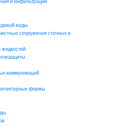
ния и инфильтрации
ждевой воды
чистные сооружения сточных в
я жидкостей
рязезащиты
ых коммуникаций
рхитектурные формы
оды
ов