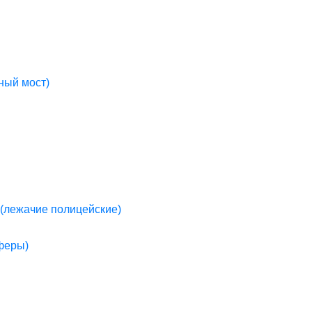
ный мост)
(лежачие полицейские)
пферы)