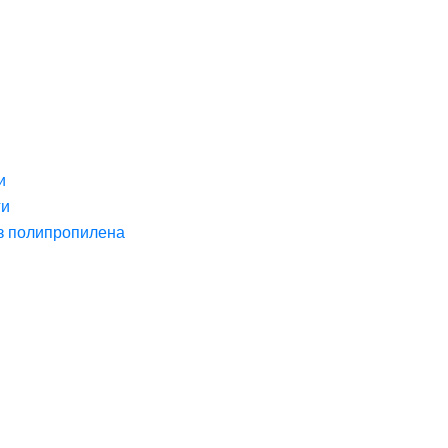
и
ги
з полипропилена