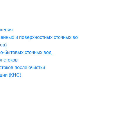
жения
венных и поверхностных сточных во
ов)
но-бытовых сточных вод
я стоков
стоков после очистки
ции (КНС)