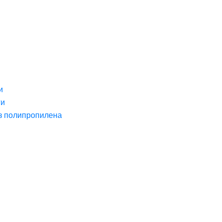
и
ги
з полипропилена