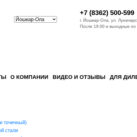
+7 (8362) 500-599
г. Йошкар-Ола, ул. Луначарс
После 19.00 и выходные по
ТЫ
О КОМПАНИИ
ВИДЕО И ОТЗЫВЫ
ДЛЯ ДИЛ
ия сточных в
ские)
поверхностных сточных во
сле очистки
 объектах
емы на промышленых и гражданских объектах
стемы, канализации и пластиковые погреба
темы и автономные канализации для компаний
и точечный)
й стали