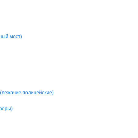
ный мост)
(лежачие полицейские)
пферы)