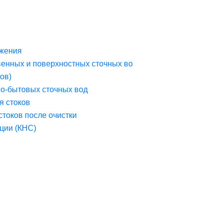
жения
венных и поверхностных сточных во
ов)
но-бытовых сточных вод
я стоков
стоков после очистки
ции (КНС)