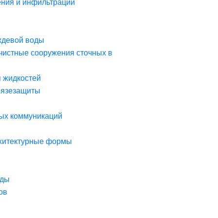
ния и инфильтрации
ждевой воды
чистные сооружения сточных в
я жидкостей
рязезащиты
ых коммуникаций
рхитектурные формы
оды
ов