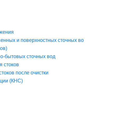
жения
венных и поверхностных сточных во
ов)
но-бытовых сточных вод
я стоков
стоков после очистки
ции (КНС)