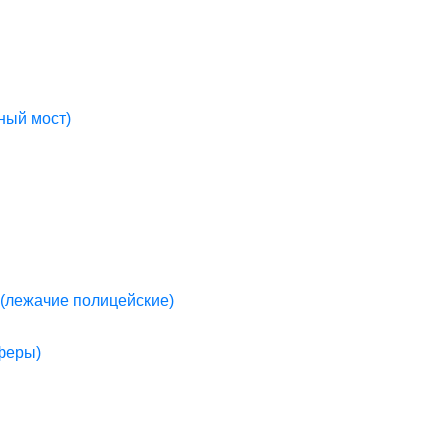
ный мост)
(лежачие полицейские)
пферы)