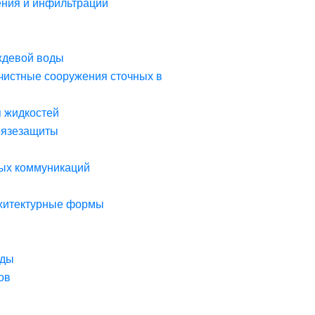
ния и инфильтрации
ждевой воды
чистные сооружения сточных в
я жидкостей
рязезащиты
ых коммуникаций
рхитектурные формы
оды
ов