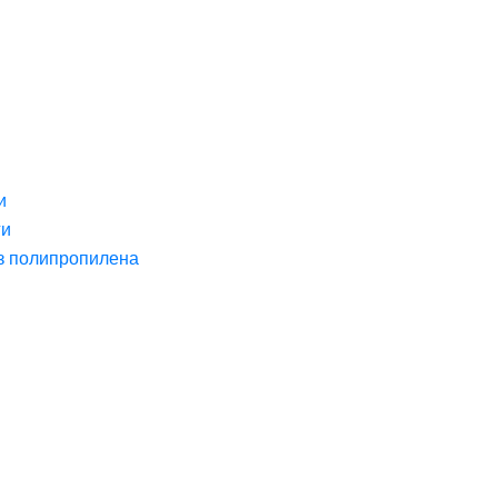
и
ги
з полипропилена