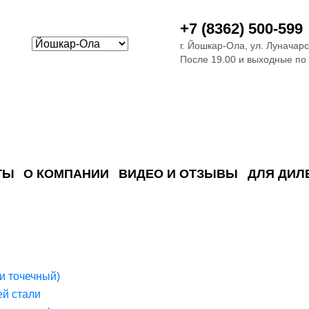
+7 (8362) 500-599
г. Йошкар-Ола, ул. Луначарс
После 19.00 и выходные по
ТЫ
О КОМПАНИИ
ВИДЕО И ОТЗЫВЫ
ДЛЯ ДИЛ
ия сточных в
ские)
поверхностных сточных во
сле очистки
 объектах
емы на промышленых и гражданских объектах
стемы, канализации и пластиковые погреба
темы и автономные канализации для компаний
и точечный)
й стали