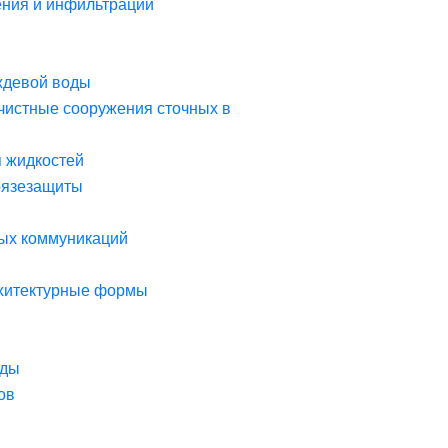
ния и инфильтрации
ждевой воды
чистные сооружения сточных в
я жидкостей
рязезащиты
ых коммуникаций
рхитектурные формы
оды
ов