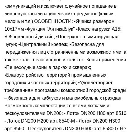
коммуникаций и исключает случайное попадание в
ливневую канализацию мелких предметов (ключи,
мелочь и т.д.) ОСОБЕННОСТИ: •Ячейка размером
10х17мм •Функция "Антикаблук" •Класс нагрузки А15;
•Обновленный дизайн; •Поверхность имитирующая
чугун; •Центральный крепеж; •Безопасна для
передвижения лиц с ограниченными возможностями, а
так же колес велосипедов и колясок. Зоны применения:
•Пешеходные зоны в парках и скверах;
•Благоустройство территорий промышленных,
городских и частных территорий; •Удовлетворяет
требованиям программы комфортной городской среды
– безопасна для каблуков и маломобильных граждан.
Возможность комплектации со всеми лотками и
пескоуловителями DN200: - Лоток DN200 Н80 арт. 8510
- Лоток DN200 Н200 арт. 8540-М - Лоток DN200 Н300
арт. 8560 - Пескоуловитель DN200 Н600 арт. 858007 Не