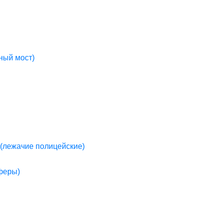
ный мост)
(лежачие полицейские)
пферы)