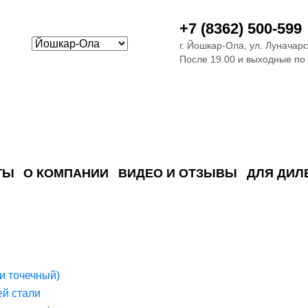
+7 (8362) 500-599
г. Йошкар-Ола, ул. Луначарс
После 19.00 и выходные по
ТЫ
О КОМПАНИИ
ВИДЕО И ОТЗЫВЫ
ДЛЯ ДИЛ
ия сточных в
ские)
поверхностных сточных во
сле очистки
 объектах
емы на промышленых и гражданских объектах
стемы, канализации и пластиковые погреба
темы и автономные канализации для компаний
и точечный)
й стали