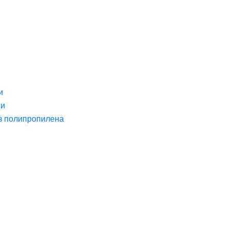
и
ги
з полипропилена