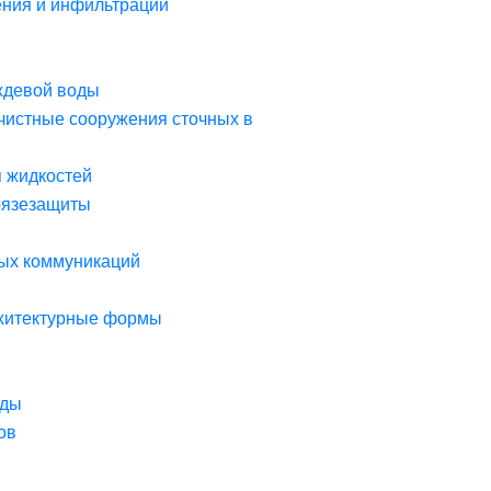
ния и инфильтрации
ждевой воды
чистные сооружения сточных в
я жидкостей
рязезащиты
ых коммуникаций
рхитектурные формы
оды
ов