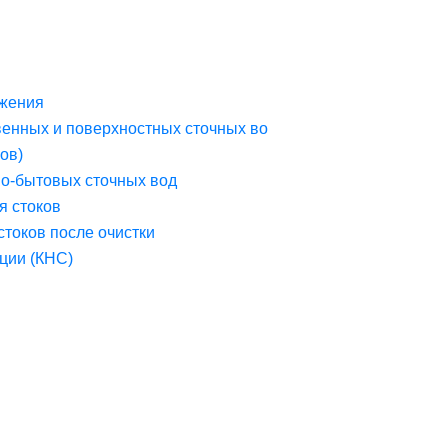
жения
венных и поверхностных сточных во
ов)
но-бытовых сточных вод
я стоков
стоков после очистки
ции (КНС)