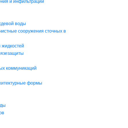
ния и инфильтрации
ждевой воды
чистные сооружения сточных в
я жидкостей
рязезащиты
ых коммуникаций
рхитектурные формы
оды
ов