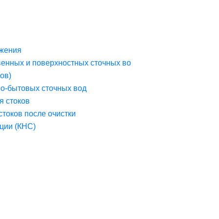
жения
венных и поверхностных сточных во
ов)
но-бытовых сточных вод
я стоков
стоков после очистки
ции (КНС)