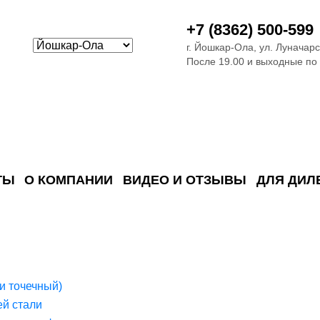
+7 (8362) 500-599
г. Йошкар-Ола, ул. Луначарс
После 19.00 и выходные по
ТЫ
О КОМПАНИИ
ВИДЕО И ОТЗЫВЫ
ДЛЯ ДИЛ
ия сточных в
ские)
поверхностных сточных во
сле очистки
 объектах
емы на промышленых и гражданских объектах
стемы, канализации и пластиковые погреба
темы и автономные канализации для компаний
и точечный)
й стали