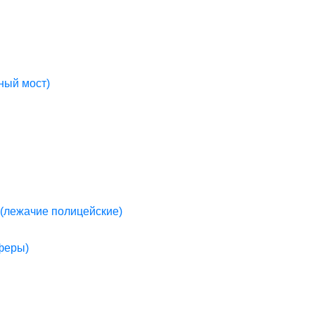
ный мост)
(лежачие полицейские)
пферы)