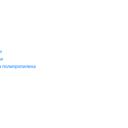
и
ги
з полипропилена