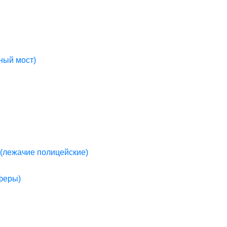
ный мост)
(лежачие полицейские)
пферы)