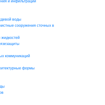
ния и инфильтрации
ждевой воды
чистные сооружения сточных в
я жидкостей
рязезащиты
ых коммуникаций
рхитектурные формы
оды
ов