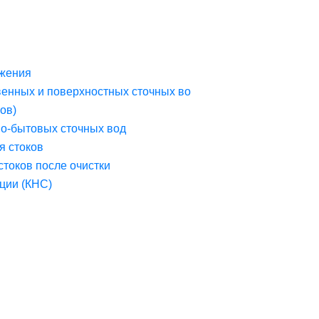
жения
венных и поверхностных сточных во
ов)
но-бытовых сточных вод
я стоков
стоков после очистки
ции (КНС)