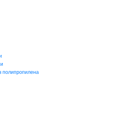
и
ги
з полипропилена