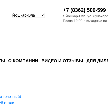
+7 (8362) 500-599
г. Йошкар-Ола, ул. Луначарс
После 19.00 и выходные по
ТЫ
О КОМПАНИИ
ВИДЕО И ОТЗЫВЫ
ДЛЯ ДИЛ
ия сточных в
ские)
поверхностных сточных во
сле очистки
 объектах
емы на промышленых и гражданских объектах
стемы, канализации и пластиковые погреба
темы и автономные канализации для компаний
и точечный)
й стали