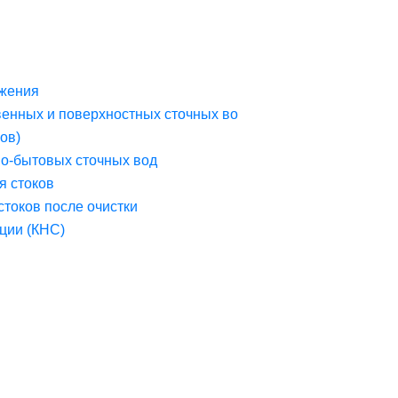
жения
венных и поверхностных сточных во
ов)
но-бытовых сточных вод
я стоков
стоков после очистки
ции (КНС)