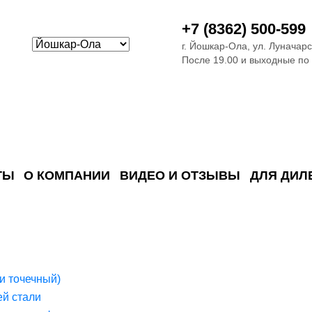
+7 (8362) 500-599
г. Йошкар-Ола, ул. Луначарс
После 19.00 и выходные по
ТЫ
О КОМПАНИИ
ВИДЕО И ОТЗЫВЫ
ДЛЯ ДИЛ
ия сточных в
ские)
поверхностных сточных во
сле очистки
 объектах
емы на промышленых и гражданских объектах
стемы, канализации и пластиковые погреба
темы и автономные канализации для компаний
и точечный)
й стали