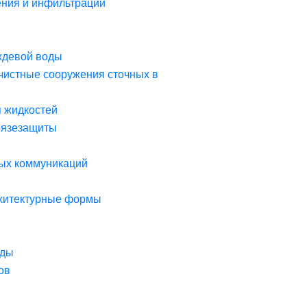
ния и инфильтрации
ждевой воды
чистные сооружения сточных в
я жидкостей
рязезащиты
ых коммуникаций
рхитектурные формы
оды
ов