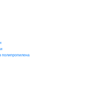
и
ги
з полипропилена