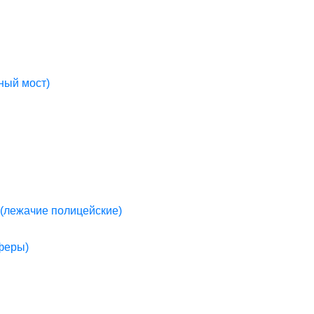
ный мост)
(лежачие полицейские)
пферы)