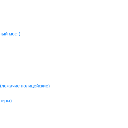
ный мост)
(лежачие полицейские)
пферы)