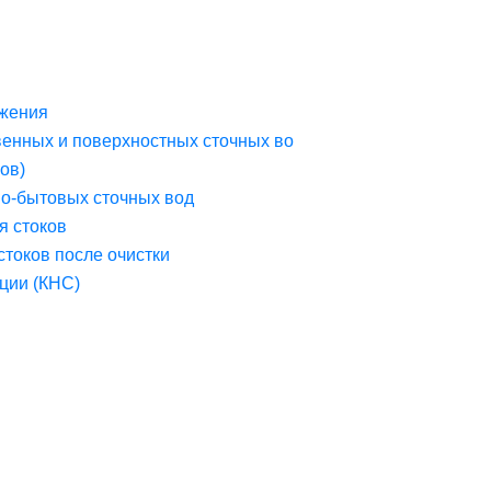
жения
венных и поверхностных сточных во
ов)
но-бытовых сточных вод
я стоков
стоков после очистки
ции (КНС)