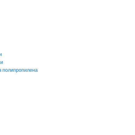
и
ги
з полипропилена