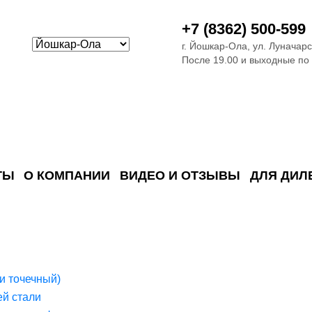
+7 (8362) 500-599
г. Йошкар-Ола, ул. Луначарс
После 19.00 и выходные по
ТЫ
О КОМПАНИИ
ВИДЕО И ОТЗЫВЫ
ДЛЯ ДИЛ
ия сточных в
ские)
поверхностных сточных во
сле очистки
 объектах
емы на промышленых и гражданских объектах
стемы, канализации и пластиковые погреба
темы и автономные канализации для компаний
и точечный)
й стали