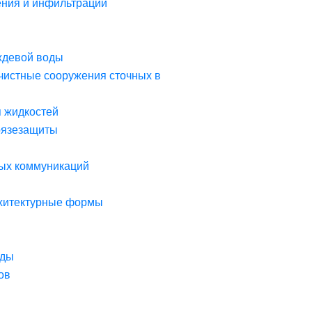
ния и инфильтрации
ждевой воды
чистные сооружения сточных в
я жидкостей
рязезащиты
ых коммуникаций
рхитектурные формы
оды
ов