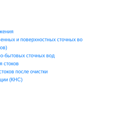
жения
венных и поверхностных сточных во
ов)
но-бытовых сточных вод
я стоков
стоков после очистки
ции (КНС)