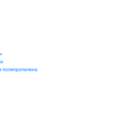
и
ги
з полипропилена