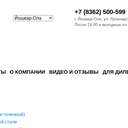
+7 (8362) 500-599
г. Йошкар-Ола, ул. Луначарс
После 19.00 и выходные по
ТЫ
О КОМПАНИИ
ВИДЕО И ОТЗЫВЫ
ДЛЯ ДИЛ
ия сточных в
ские)
поверхностных сточных во
сле очистки
 объектах
емы на промышленых и гражданских объектах
стемы, канализации и пластиковые погреба
темы и автономные канализации для компаний
и точечный)
й стали