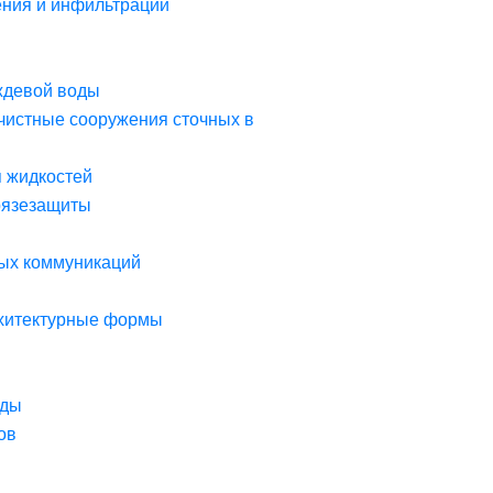
ния и инфильтрации
ждевой воды
чистные сооружения сточных в
я жидкостей
рязезащиты
ых коммуникаций
рхитектурные формы
оды
ов