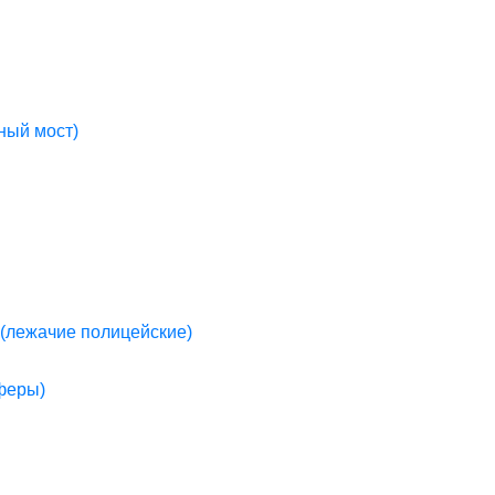
ный мост)
(лежачие полицейские)
пферы)