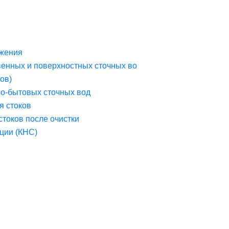
жения
венных и поверхностных сточных во
ов)
но-бытовых сточных вод
я стоков
стоков после очистки
ции (КНС)