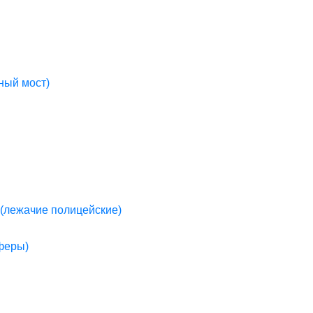
ный мост)
(лежачие полицейские)
пферы)