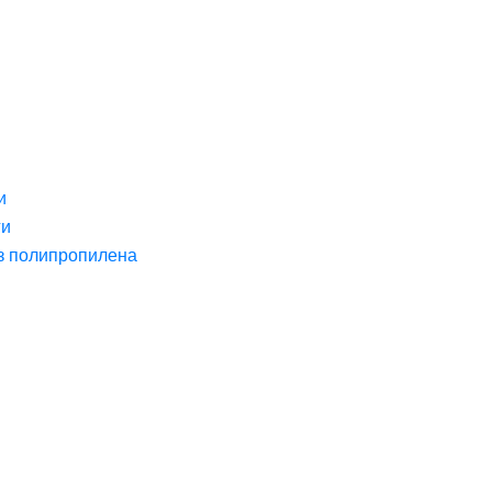
и
ги
з полипропилена