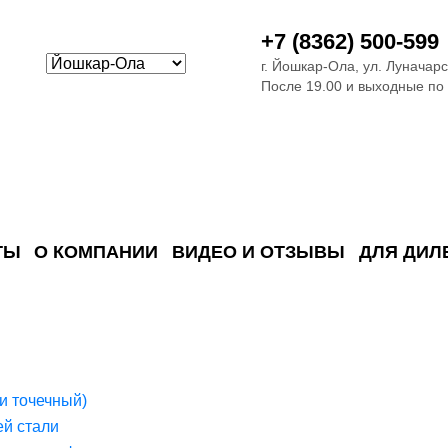
+7 (8362) 500-599
г. Йошкар-Ола, ул. Луначарс
После 19.00 и выходные по
ТЫ
О КОМПАНИИ
ВИДЕО И ОТЗЫВЫ
ДЛЯ ДИЛ
ия сточных в
ские)
поверхностных сточных во
сле очистки
 объектах
емы на промышленых и гражданских объектах
стемы, канализации и пластиковые погреба
темы и автономные канализации для компаний
и точечный)
й стали