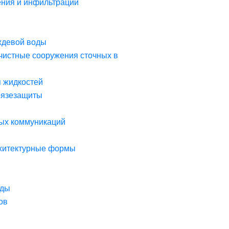
ния и инфильтрации
ждевой воды
чистные сооружения сточных в
я жидкостей
рязезащиты
ых коммуникаций
рхитектурные формы
оды
ов