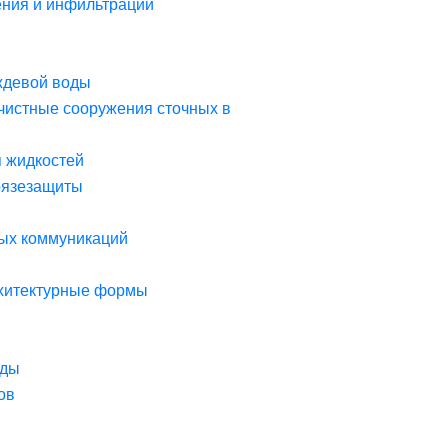
ния и инфильтрации
ждевой воды
чистные сооружения сточных в
я жидкостей
рязезащиты
ых коммуникаций
рхитектурные формы
оды
ов