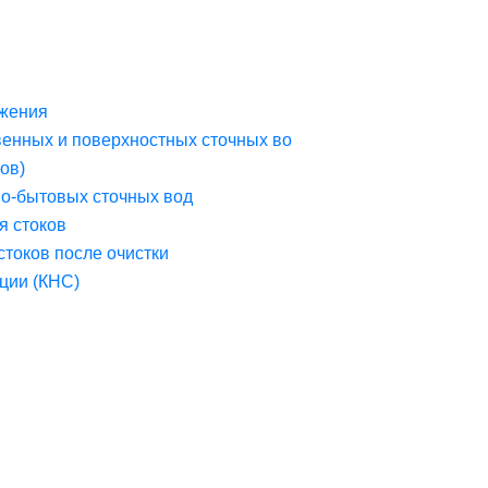
жения
венных и поверхностных сточных во
ов)
но-бытовых сточных вод
я стоков
стоков после очистки
ции (КНС)