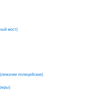
ный мост)
(лежачие полицейские)
пферы)