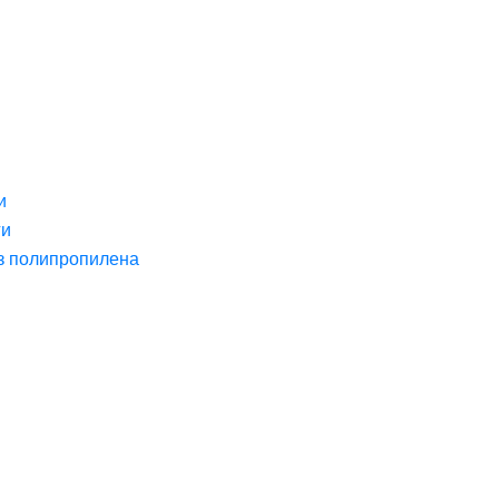
и
ги
з полипропилена