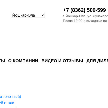
+7 (8362) 500-599
г. Йошкар-Ола, ул. Луначарс
После 19.00 и выходные по
ТЫ
О КОМПАНИИ
ВИДЕО И ОТЗЫВЫ
ДЛЯ ДИЛ
ия сточных в
ские)
поверхностных сточных во
сле очистки
 объектах
емы на промышленых и гражданских объектах
стемы, канализации и пластиковые погреба
темы и автономные канализации для компаний
и точечный)
й стали