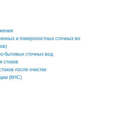
жения
венных и поверхностных сточных во
ов)
но-бытовых сточных вод
я стоков
стоков после очистки
ции (КНС)