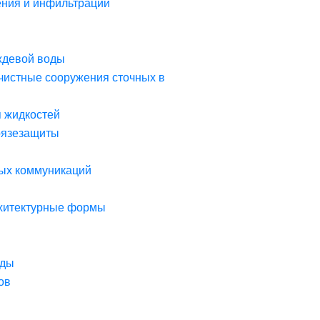
ния и инфильтрации
ждевой воды
чистные сооружения сточных в
я жидкостей
рязезащиты
ых коммуникаций
рхитектурные формы
оды
ов