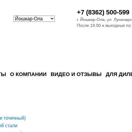
+7 (8362) 500-599
г. Йошкар-Ола, ул. Луначарс
После 19.00 и выходные по
ТЫ
О КОМПАНИИ
ВИДЕО И ОТЗЫВЫ
ДЛЯ ДИЛ
ия сточных в
ские)
поверхностных сточных во
сле очистки
 объектах
емы на промышленых и гражданских объектах
стемы, канализации и пластиковые погреба
темы и автономные канализации для компаний
и точечный)
й стали