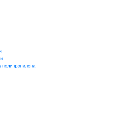
и
ги
з полипропилена