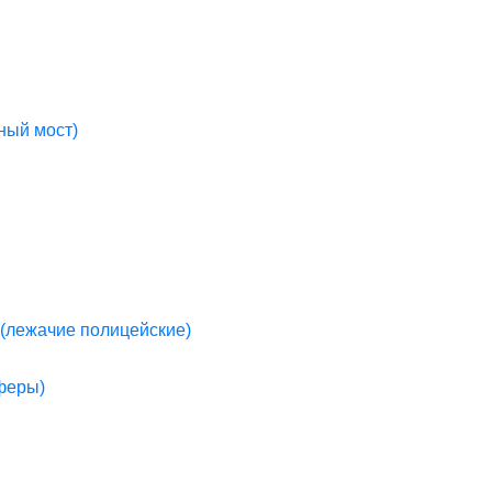
ный мост)
(лежачие полицейские)
пферы)